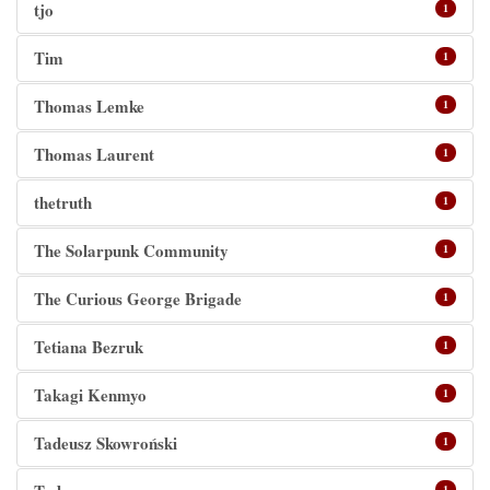
tjo
1
Tim
1
Thomas Lemke
1
Thomas Laurent
1
thetruth
1
The Solarpunk Community
1
The Curious George Brigade
1
Tetiana Bezruk
1
Takagi Kenmyo
1
Tadeusz Skowroński
1
1