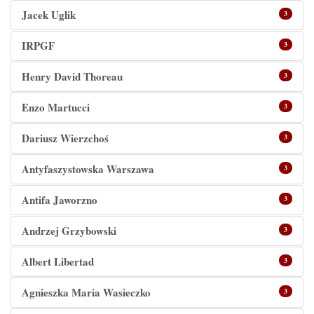
Jacek Uglik
3
IRPGF
3
Henry David Thoreau
3
Enzo Martucci
3
Dariusz Wierzchoś
3
Antyfaszystowska Warszawa
3
Antifa Jaworzno
3
Andrzej Grzybowski
3
Albert Libertad
3
Agnieszka Maria Wasieczko
3