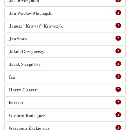
Jason McQuinn
Jan Wacław Machajski
2
Janusz "Krawat" Krawczyk
2
Jan Sowa
2
Jakub Grzegorczyk
2
Jacek Sierpiński
2
Iza
2
Harry Cleaver
2
harcesz
2
Gustavo Rodriguez
2
Grzegorz Zackiewicz
2