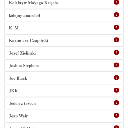
Kolektyw Maўego Księcia
2
kolejny anarchol
2
K. M.
2
Kazimierz Czapiński
2
Józef Zieliński
2
Joshua Stephens
2
Joe Black
2
JKK
2
Jeden z trzech
2
Jean Weir
2
2