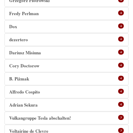
Grzegorz Piotrowski
Fredy Perlman
4
Dox
4
dezertero
4
Dariusz Misiuna
4
Cory Doctorow
4
B. Piżmak
4
Alfredo Cospito
4
Adrian Sekura
4
Vulkangruppe Tesla abschalten!
3
Voltairine de Cleyre
3