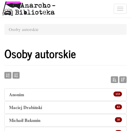
Togg
navig
Osoby autorskie
Osoby autorskie
Anonim
133
Maciej Drabiński
83
Michaił Bakunin
35