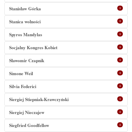
Stanisław Górka
1
Stanica wolności
1
Spyros Mandylas
1
Socjalny Kongres Kobiet
1
Sławomir Czapnik
1
Simone Weil
1
Silvia Federici
1
Siergiej Stiepniak-Krawczyński
1
Siergiej Nieczajew
1
Siegfried Goodfellow
1