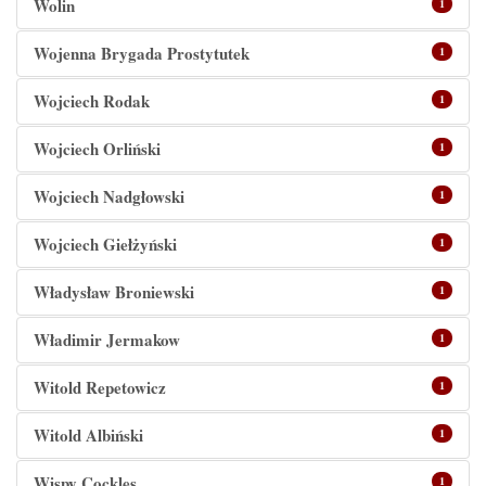
Wolin
1
Wojenna Brygada Prostytutek
1
Wojciech Rodak
1
Wojciech Orliński
1
Wojciech Nadgłowski
1
Wojciech Giełżyński
1
Władysław Broniewski
1
Władimir Jermakow
1
Witold Repetowicz
1
Witold Albiński
1
Wispy Cockles
1