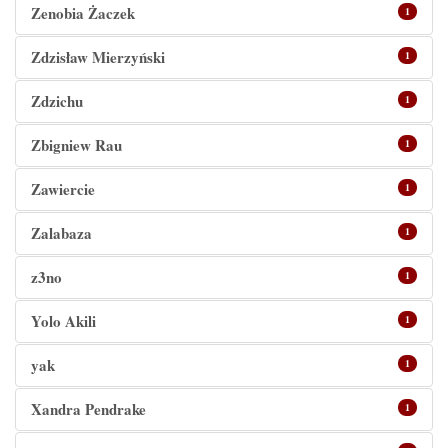
Zenobia Żaczek
1
Zdzisław Mierzyński
1
Zdzichu
1
Zbigniew Rau
1
Zawiercie
1
Zalabaza
1
z3no
1
Yolo Akili
1
yak
1
Xandra Pendrake
1