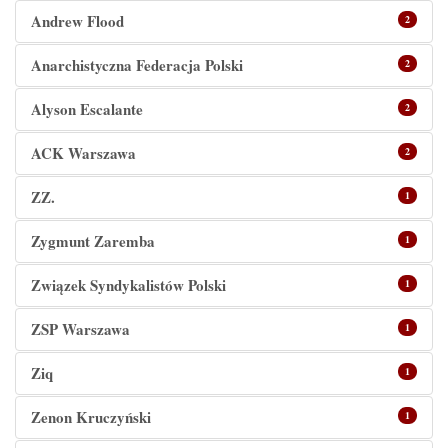
Andrew Flood
2
Anarchistyczna Federacja Polski
2
Alyson Escalante
2
ACK Warszawa
2
ZZ.
1
Zygmunt Zaremba
1
Związek Syndykalistów Polski
1
ZSP Warszawa
1
Ziq
1
Zenon Kruczyński
1