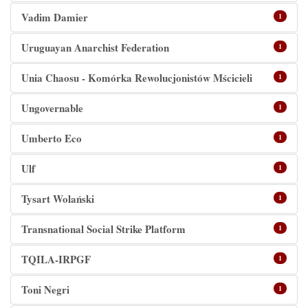
Vadim Damier
1
Uruguayan Anarchist Federation
1
Unia Chaosu - Komórka Rewolucjonistów Mścicieli
1
Ungovernable
1
Umberto Eco
1
Ulf
1
Tysart Wolański
1
Transnational Social Strike Platform
1
TQILA-IRPGF
1
Toni Negri
1