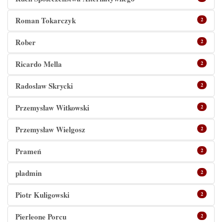
Roman Tokarczyk
2
Rober
2
Ricardo Mella
2
Radoslaw Skrycki
2
Przemysław Witkowski
2
Przemysław Wielgosz
2
Prameń
2
pladmin
2
Piotr Kuligowski
2
Pierleone Porcu
2