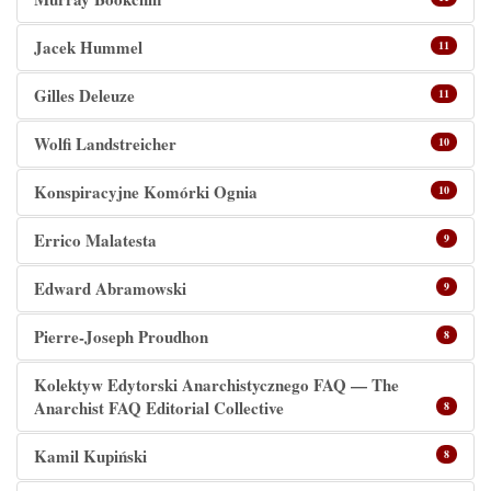
Jacek Hummel
11
Gilles Deleuze
11
Wolfi Landstreicher
10
Konspiracyjne Komórki Ognia
10
Errico Malatesta
9
Edward Abramowski
9
Pierre-Joseph Proudhon
8
Kolektyw Edytorski Anarchistycznego FAQ — The
Anarchist FAQ Editorial Collective
8
Kamil Kupiński
8