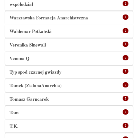
współudział
2
Warszawska Formacja Anarchistyczna
2
Waldemar Potkański
2
Veronika Sinewali
2
Venona Q
2
Typ spod czarnej gwiazdy
2
Tomek (ZielonaAnarchia)
2
Tomasz Garncarek
2
Tom
2
T.K.
2