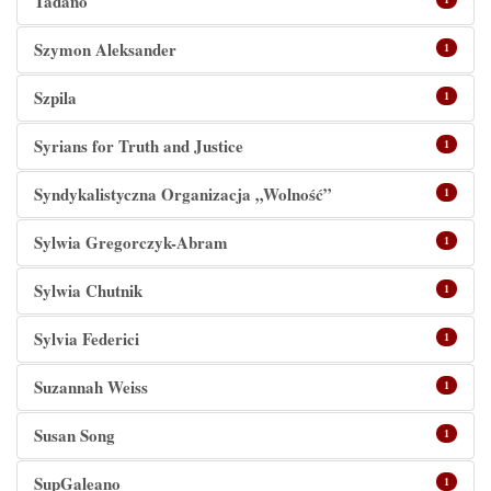
Tadano
Szymon Aleksander
1
Szpila
1
Syrians for Truth and Justice
1
Syndykalistyczna Organizacja „Wolność”
1
Sylwia Gregorczyk-Abram
1
Sylwia Chutnik
1
Sylvia Federici
1
Suzannah Weiss
1
Susan Song
1
SupGaleano
1