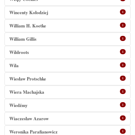
Wincenty Kołodziej
1
William H. Koetke
1
William Gillis
1
Wildroots
1
Wila
1
Wiesław Protschke
1
Wiera Machajska
1
Wiedźmy
1
Wiaczesław Azarow
1
Weronika Parafianowicz
1