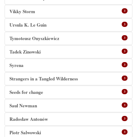
Vikky Storm
3
Ursula K. Le Guin
3
Tymoteusz Onyszkiewicz
3
Tadek Zinowski
3
Syrena
3
Strangers in a Tangled Wilderness
3
Seeds for change
3
Saul Newman
3
Radosław Antonów
3
Piotr Salwowski
3