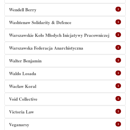
Wendell Berry
1
Washtenaw Solidarity & Defence
1
Warszawskie Koło Młodych Inicjatywy Pracowniczej
1
Warszawska Federacja Anarchistyczna
1
Walter Benjamin
1
Waldo Losada
1
Wacław Koral
1
Void Collective
1
Victoria Law
1
Veganarsy
1