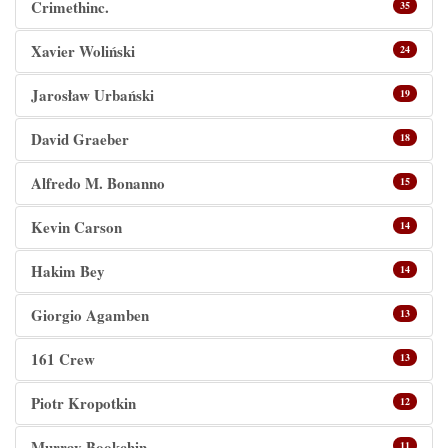
Crimethinc.
35
Xavier Woliński
24
Jarosław Urbański
19
David Graeber
18
Alfredo M. Bonanno
15
Kevin Carson
14
Hakim Bey
14
Giorgio Agamben
13
161 Crew
13
Piotr Kropotkin
12
Murray Bookchin
11