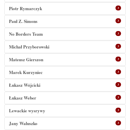
Piotr Rymarczyk
3
Paul Z. Simons
3
No Borders Team
3
Michał Przyborowski
3
Mateusz Gierszon
3
Marek Kurzyniec
3
Łukasz Wójcicki
3
Łukasz Weber
3
Lewackie wysrywy
3
Jany Waluszko
3