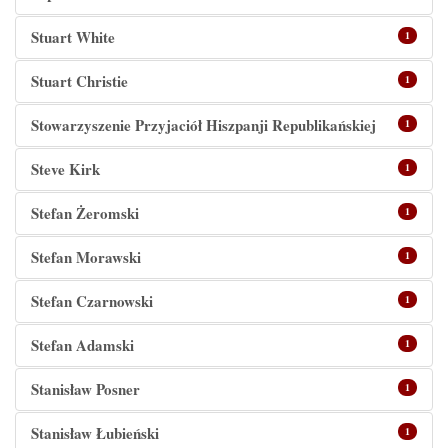
Stuart White
1
Stuart Christie
1
Stowarzyszenie Przyjaciół Hiszpanji Republikańskiej
1
Steve Kirk
1
Stefan Żeromski
1
Stefan Morawski
1
Stefan Czarnowski
1
Stefan Adamski
1
Stanisław Posner
1
Stanisław Łubieński
1