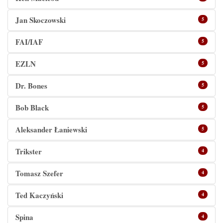
Jan Skoczowski
5
FAI/IAF
5
EZLN
5
Dr. Bones
5
Bob Black
5
Aleksander Łaniewski
5
Trikster
4
Tomasz Szefer
4
Ted Kaczyński
4
Spina
4