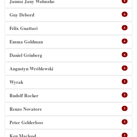
‬Janusz‭ ‬Jany Waluszko
6
Guy Debord
6
Félix Guattari
6
Emma Goldman
6
Daniel Grinberg
6
Augustyn Wróblewski
6
Wyrak
5
Rudolf Rocker
5
Renzo Novatore
5
Peter Gelderloos
5
Ken Macleod
5