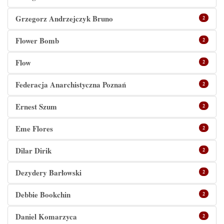
Grzegorz Andrzejczyk Bruno
2
Flower Bomb
2
Flow
2
Federacja Anarchistyczna Poznań
2
Ernest Szum
2
Eme Flores
2
Dilar Dirik
2
Dezydery Barłowski
2
Debbie Bookchin
2
Daniel Komarzyca
2