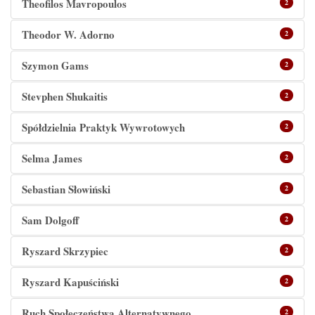
Theofilos Mavropoulos
2
Theodor W. Adorno
2
Szymon Gams
2
Stevphen Shukaitis
2
Spółdzielnia Praktyk Wywrotowych
2
Selma James
2
Sebastian Słowiński
2
Sam Dolgoff
2
Ryszard Skrzypiec
2
Ryszard Kapuściński
2
Ruch Społeczeństwa Alternatywnego
2