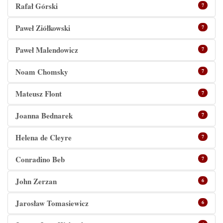
Rafał Górski
7
Paweł Ziółkowski
7
Paweł Malendowicz
7
Noam Chomsky
7
Mateusz Flont
7
Joanna Bednarek
7
Helena de Cleyre
7
Conradino Beb
7
John Zerzan
6
Jarosław Tomasiewicz
6