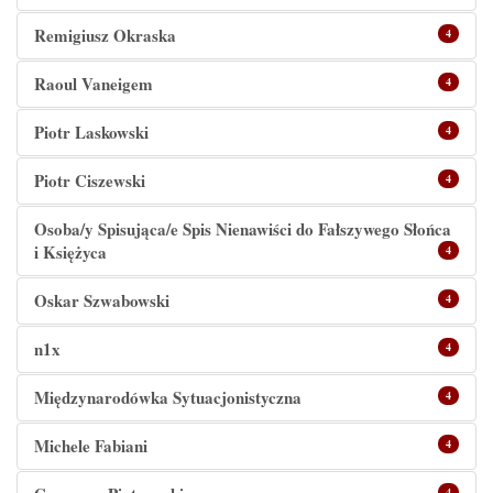
Remigiusz Okraska
4
Raoul Vaneigem
4
Piotr Laskowski
4
Piotr Ciszewski
4
Osoba/y Spisująca/e Spis Nienawiści do Fałszywego Słońca
i Księżyca
4
Oskar Szwabowski
4
n1x
4
Międzynarodówka Sytuacjonistyczna
4
Michele Fabiani
4
4