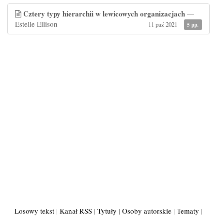
Cztery typy hierarchii w lewicowych organizacjach
—
Estelle Ellison
11 paź 2021
5 pp.
Losowy tekst
|
Kanał RSS
|
Tytuły
|
Osoby autorskie
|
Tematy
|