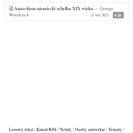
Anarchizm niemiecki schyłku XIX wieku
— George
Woodcock
21 wrz 2023
8 pp.
Losowy tekst
|
Kanał RSS
|
Tytuły
|
Osoby autorskie
|
Tematy
|