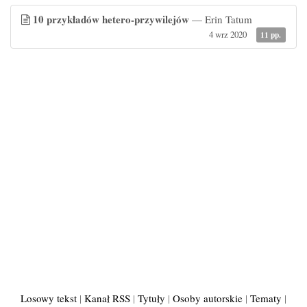
10 przykładów hetero-przywilejów
— Erin Tatum
4 wrz 2020
11 pp.
Losowy tekst
|
Kanał RSS
|
Tytuły
|
Osoby autorskie
|
Tematy
|