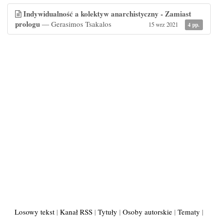
Indywidualność a kolektyw anarchistyczny - Zamiast
prologu
— Gerasimos Tsakalos
15 wrz 2021
4 pp.
Losowy tekst
|
Kanał RSS
|
Tytuły
|
Osoby autorskie
|
Tematy
|