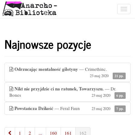
Togg
navig
Najnowsze pozycje
Odrzucając mentalność gilotyny
— Crimethinc.
23 maj 2020
21 pp.
Nikt nie przyjdzie ci na ratunek, Towarzyszu.
— Dr.
Bones
23 maj 2020
6 pp.
Powstańcza Dzikość
— Feral Faun
23 maj 2020
7 pp.
«
1
2
...
160
161
162