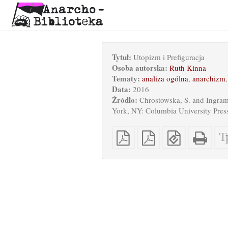
Tytuł:
Utopizm i Prefiguracja
Osoba autorska:
Ruth Kinna
Tematy:
analiza ogólna
,
anarchizm
Data:
2016
Źródło:
Chrostowska, S. and Ingram,
York, NY: Columbia University Press
Czysty
PDF
EPUB
Samo
PDF
z
(dla
HTM
impozycją
urządzeń
(odp
na
mobilnych)
do
arkusz
druk
A4