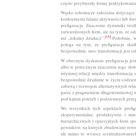
często przybierały formę praktykowani
Wąsko robotnicze założenia dotyczące c
konkretnymi falami aktywności lub for
prefiguracja. Znaczenie dynamiki środ
zatwierdzonych form, ale na tym, że 
[15]
niż „lokalny działacz”.
Podobnie, w
polega na tym, że prefiguracja sku
bezpośrednie: moc transformacji jest o
W obecnym dyskursie prefiguracja jes
albo w potocznym znaczeniu tego słowa
intymnej relacji między transformacją 
bezpośrednie działanie w życiu codzi
zabawą i rozwojem alternatywnych relac
parze z pragnieniem długoterminowej 
pod kątem potrzeb i podziemnych prze
We wszystkich tych aspektach prefigu
eksperymentalne, produktywne i inn
hierarchicznych i opresyjnych form sp
pewników, na których zbudowano rewolu
ale mimo to wysoce scentralizowanych