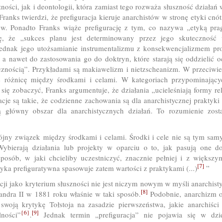
ności, jak i deontologii, która zamiast tego rozważa słuszność działa
ranks twierdzi, że prefiguracja kieruje anarchistów w stronę etyki cnó
w. Ponadto Franks wiąże prefigurację z tym, co nazywa „etyką pra
dę, że „sukces planu jest determinowany przez jego skuteczność
dnak jego utożsamianie instrumentalizmu z konsekwencjalizmem pro
 a nawet do zastosowania go do doktryn, które starają się oddzielić 
znością”. Przykładami są makiawelizm i nietzscheanizm. W przeciwie
je różnicę między środkami i celami. W kategoriach przypominając
ię zobaczyć, Franks argumentuje, że działania „ucieleśniają formy re
acje są takie, że codzienne zachowania są dla anarchistycznej prakty
ą główny obszar dla anarchistycznych działań. To rozumienie zost
pójny związek między środkami i celami. Środki i cele nie są tym sam
Wybierają działania lub projekty w oparciu o to, jak pasują one d
 sposób, w jaki chcieliby uczestniczyć, znacznie pełniej i z większ
[7]
tyka prefiguratywna spasowuje zatem wartości z praktykami (...)
”
ji jako kryterium słuszności nie jest niczym nowym w myśli anarchist
[8]
andra II w 1881 roku właśnie w taki sposób.
Podobnie, anarchizm o
swoją krytykę Tołstoja na zasadzie pierwszeństwa, jakie anarchiści
{6}
[9]
ności”
.
Jednak termin „prefiguracja” nie pojawia się w dziew