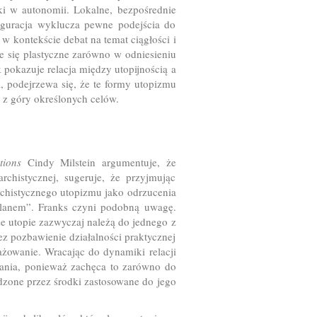
ski w autonomii. Lokalne, bezpośrednie
figuracja wyklucza pewne podejścia do
w kontekście debat na temat ciągłości i
je się plastyczne zarówno w odniesieniu
pokazuje relacja między utopijnością a
, podejrzewa się, że te formy utopizmu
i z góry określonych celów.
tions
Cindy Milstein argumentuje, że
rchistycznej, sugeruje, że przyjmując
rchistycznego utopizmu jako odrzucenia
lanem”. Franks czyni podobną uwagę.
 że utopie zazwyczaj należą do jednego z
ez pozbawienie działalności praktycznej
ażowanie. Wracając do dynamiki relacji
ałania, ponieważ zachęca to zarówno do
dzone przez środki zastosowane do jego