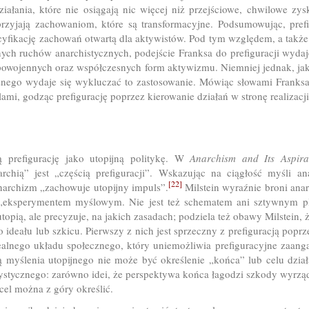
działania, które nie osiągają nic więcej niż przejściowe, chwilowe zy
 sprzyjają zachowaniom, które są transformacyjne. Podsumowując, pre
yfikację zachowań otwartą dla aktywistów. Pod tym względem, a także 
nych ruchów anarchistycznych, podejście Franksa do prefiguracji wyda
 powojennych oraz współczesnych form aktywizmu. Niemniej jednak, jak 
ycznego wydaje się wykluczać to zastosowanie. Mówiąc słowami Franksa
ami, godząc prefigurację poprzez kierowanie działań w stronę realizacj
ą prefigurację jako utopijną politykę. W
Anarchism and Its Aspira
rchią” jest „częścią prefiguracji”. Wskazując na ciągłość myśli ana
[22]
anarchizm „zachowuje utopijny impuls”.
Milstein wyraźnie broni ana
t „eksperymentem myślowym. Nie jest też schematem ani sztywnym p
 utopią, ale precyzuje, na jakich zasadach; podziela też obawy Milstein,
deału lub szkicu. Pierwszy z nich jest sprzeczny z prefiguracją poprz
ealnego układu społecznego, który uniemożliwia prefiguracyjne zaang
lą myślenia utopijnego nie może być określenie „końca” lub celu dzi
tystycznego: zarówno idei, że perspektywa końca łagodzi szkody wyrzą
 cel można z góry określić.