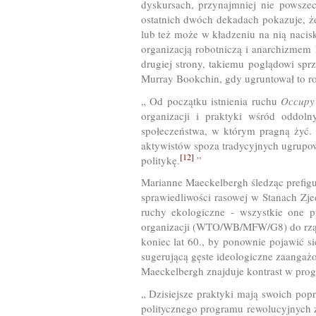
dyskursach, przynajmniej nie powszec
ostatnich dwóch dekadach pokazuje, że
lub też może w kładzeniu na nią nacis
organizacją robotniczą i anarchizmem
drugiej strony, takiemu poglądowi sprz
Murray Bookchin, gdy ugruntował to ro
„ Od początku istnienia ruchu
Occupy 
organizacji i praktyki wśród oddol
społeczeństwa, w którym pragną żyć. Z
aktywistów spoza tradycyjnych ugrupow
[12]
politykę.
”
Marianne Maeckelbergh śledząc prefigu
sprawiedliwości rasowej w Stanach Zj
ruchy ekologiczne - wszystkie one p
organizacji (WTO/WB/MFW/G8) do rząd
koniec lat 60., by ponownie pojawić s
sugerującą gęste ideologiczne zaangażo
Maeckelbergh znajduje kontrast w progr
„ Dzisiejsze praktyki mają swoich popr
politycznego programu rewolucyjnych z