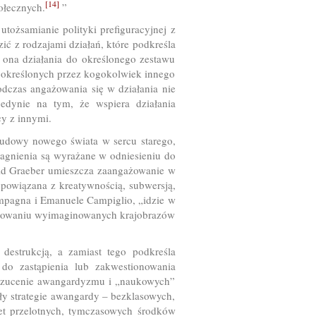
[14]
ołecznych.
”
utożsamianie polityki prefiguracyjnej z
zić z rodzajami działań, które podkreśla
e ona działania do określonego zestawu
 określonych przez kogokolwiek innego
zas angażowania się w działania nie
edynie na tym, że wspiera działania
cy z innymi.
udowy nowego świata w sercu starego,
ragnienia są wyrażane w odniesieniu do
id Graeber umieszcza zaangażowanie w
t powiązana z kreatywnością, subwersją,
Campagna i Emanuele Campiglio, „idzie w
estowaniu wyimaginowanych krajobrazów
 destrukcją, a zamiast tego podkreśla
do zastąpienia lub zakwestionowania
 odrzucenie awangardyzmu i „naukowych”
ły strategie awangardy – bezklasowych,
t przelotnych, tymczasowych środków