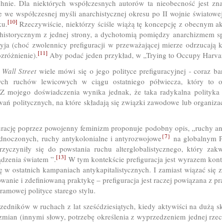
hnie. Dla niektórych współczesnych autorów ta nieobecność jest znac
 we współczesnej myśli anarchistycznej okresu po II wojnie światowe
[10]
ku.
Rzeczywiście, niektórzy ściśle wiążą tę koncepcję z obecnym 
 historycznym z jednej strony, a dychotomią pomiędzy anarchizmem s
yja (choć zwolennicy prefiguracji w przeważającej mierze odrzucają k
[11]
zróżnienie).
Aby podać jeden przykład, w „Trying to Occupy Harvard
Wall Street
wiele mówi się o jego polityce prefiguracyjnej - coraz ba
nych ruchów lewicowych w ciągu ostatniego półwiecza, który to o
 mojego doświadczenia wynika jednak, że taka radykalna polityka st
ań politycznych, na które składają się związki zawodowe lub organizac
rację poprzez powojenny feminizm proponuje podobny opis, „ruchy an
{7}
ednoczonych, ruchy antykolonialne i antyrozwojowe
na globalnym P
rzyczyniły się do powstania ruchu alterglobalistycznego, który za
[13]
zenia światem ”.
W tym kontekście prefiguracja jest wyrazem kontr
ię w ostatnich kampaniach antykapitalistycznych. I zamiast wiązać się
wanie i zdefiniowaną praktykę – prefiguracja jest raczej powiązana z pr
amowej polityce starego stylu.
zedników w ruchach z lat sześćdziesiątych, kiedy aktywiści na dużą s
mian (innymi słowy, potrzebę określenia z wyprzedzeniem jednej rzeczy