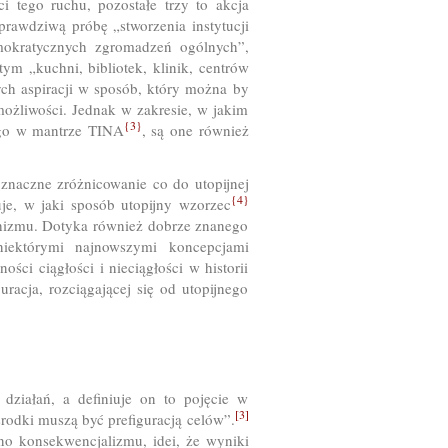
ci tego ruchu, pozostałe trzy to akcja
prawdziwą próbę „stworzenia instytucji
emokratycznych zgromadzeń ogólnych”,
m „kuchni, bibliotek, klinik, centrów
ch aspiracji w sposób, który można by
możliwości. Jednak w zakresie, w jakim
{3}
tego w mantrze TINA
, są one również
e znaczne zróżnicowanie co do utopijnej
{4}
zuje, w jaki sposób utopijny wzorzec
chizmu. Dotyka również dobrze znanego
niektórymi najnowszymi koncepcjami
ci ciągłości i nieciągłości w historii
uracja, rozciągającej się od utopijnego
 działań, a definiuje on to pojęcie w
[3]
środki muszą być prefiguracją celów”.
no konsekwencjalizmu, idei, że wyniki