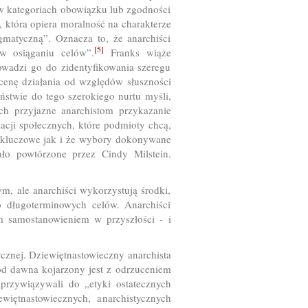
ń w kategoriach obowiązku lub zgodności
t, która opiera moralność na charakterze
gmatyczną”. Oznacza to, że anarchiści
[5]
 w osiąganiu celów”.
Franks wiąże
wadzi go do zidentyfikowania szeregu
ocenę działania od względów słuszności
ństwie do tego szerokiego nurtu myśli,
ych przyjazne anarchistom przykazanie
lacji społecznych, które podmioty chcą,
ki kluczowe jak i że wybory dokonywane
ało powtórzone przez Cindy Milstein.
ym, ale anarchiści wykorzystują środki,
o długoterminowych celów. Anarchiści
ym samostanowieniem w przyszłości - i
ycznej. Dziewiętnastowieczny anarchista
d dawna kojarzony jest z odrzuceniem
 przywiązywali do „etyki ostatecznych
iętnastowiecznych, anarchistycznych