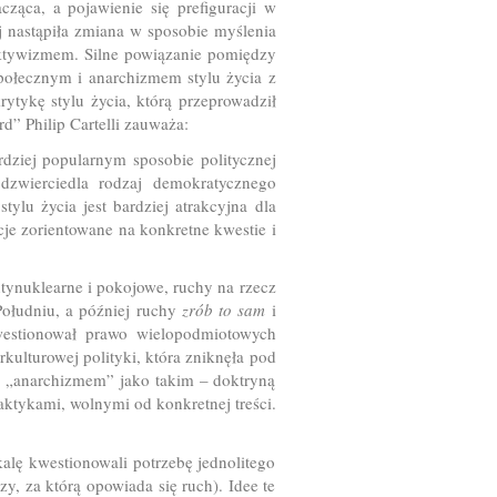
ząca, a pojawienie się prefiguracji w
j nastąpiła zmiana w sposobie myślenia
aktywizmem. Silne powiązanie pomiędzy
połecznym i anarchizmem stylu życia z
rytykę stylu życia, którą przeprowadził
” Philip Cartelli zauważa:
rdziej popularnym sposobie politycznej
dzwierciedla rodzaj demokratycznego
ylu życia jest bardziej atrakcyjna dla
je zorientowane na konkretne kwestie i
tynuklearne i pokojowe, ruchy na rzecz
ołudniu, a później ruchy
zrób to sam
i
kwestionował prawo wielopodmiotowych
kulturowej polityki, która zniknęła pod
 z „anarchizmem” jako takim – doktryną
aktykami, wolnymi od konkretnej treści.
kalę kwestionowali potrzebę jednolitego
, za którą opowiada się ruch). Idee te