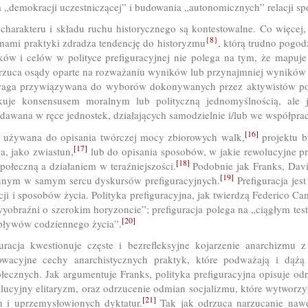
a „demokracji uczestniczącej” i budowania „autonomicznych” relacji sp
harakteru i składu ruchu historycznego są kontestowalne. Co więcej, 
{8}
mami praktyki zdradza tendencję do historyzmu
, którą trudno pogod
ków i celów w polityce prefiguracyjnej nie polega na tym, że mapuj
odrzuca osądy oparte na rozważaniu wyników lub przynajmniej wyników
aga przywiązywana do wyborów dokonywanych przez aktywistów podc
tkuje konsensusem moralnym lub polityczną jednomyślnością, ale j
ddawana w ręce jednostek, działających samodzielnie i/lub we współpra
[16]
t używana do opisania twórczej mocy zbiorowych walk,
projektu b
[17]
, jako zwiastun,
lub do opisania sposobów, w jakie rewolucyjne p
[18]
społeczną a działaniem w teraźniejszości.
Podobnie jak Franks, Dav
[19]
ennym w samym sercu dyskursów prefiguracyjnych.
Prefiguracja jes
ji i sposobów życia. Polityka prefiguracyjna, jak twierdzą Federico 
wyobraźni o szerokim horyzoncie”; prefiguracja polega na „ciągłym t
[20]
pływów codziennego życia”.
racja kwestionuje częste i bezrefleksyjne kojarzenie anarchizmu z
owacyjne cechy anarchistycznych praktyk, które podważają i dążą 
ołecznych. Jak argumentuje Franks, polityka prefiguracyjna opisuje
cyjny elitaryzm, oraz odrzucenie odmian socjalizmu, które wytworzy
[21]
 i uprzemysłowionych dyktatur.
Tak jak odrzuca narzucanie nawe