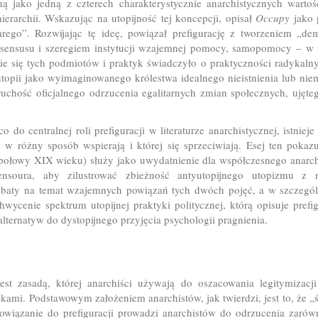
jną jako jedną z czterech charakterystycznie anarchistycznych wartoś
hierarchii. Wskazując na utopijność tej koncepcji, opisał
Occupy
jako 
rego”. Rozwijając tę ideę, powiązał prefigurację z tworzeniem „d
nsusu i szeregiem instytucji wzajemnej pomocy, samopomocy – w ty
e się tych podmiotów i praktyk świadczyło o praktyczności radykalny
utopii jako wyimaginowanego królestwa idealnego nieistnienia lub nie
uchość oficjalnego odrzucenia egalitarnych zmian społecznych, uję
do centralnej roli prefiguracji w literaturze anarchistycznej, istniej
ne w różny sposób wspierają i której się sprzeciwiają. Esej ten poka
 z połowy XIX wieku) służy jako uwydatnienie dla współczesnego anar
bensoura, aby zilustrować zbieżność antyutopijnego utopizmu z 
debaty na temat wzajemnych powiązań tych dwóch pojęć, a w szczególnoś
hwycenie spektrum utopijnej praktyki politycznej, którą opisuje prefig
lternatyw do dystopijnego przyjęcia psychologii pragnienia.
est zasadą, której anarchiści używają do oszacowania legitymizacji
odkami. Podstawowym założeniem anarchistów, jak twierdzi, jest to, że „
bowiązanie do prefiguracji prowadzi anarchistów do odrzucenia zarów