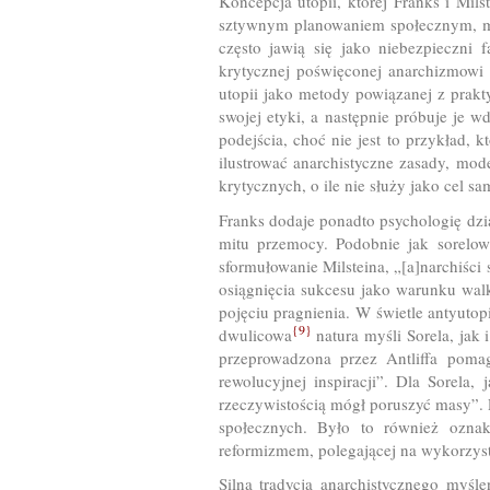
Koncepcja utopii, której Franks i Mils
sztywnym planowaniem społecznym, mor
często jawią się jako niebezpieczni f
krytycznej poświęconej anarchizmowi 
utopii jako metody powiązanej z prakt
swojej etyki, a następnie próbuje je w
podejścia, choć nie jest to przykład, k
ilustrować anarchistyczne zasady, mod
krytycznych, o ile nie służy jako cel sa
Franks dodaje ponadto psychologię dzi
mitu przemocy. Podobnie jak sorelows
sformułowanie Milsteina, „[a]narchiści 
osiągnięcia sukcesu jako warunku walk
pojęciu pragnienia. W świetle antyutop
{9}
dwulicowa
natura myśli Sorela, jak
przeprowadzona przez Antliffa pomag
rewolucyjnej inspiracji”. Dla Sorela,
rzeczywistością mógł poruszyć masy”. P
społecznych. Było to również oznaką
reformizmem, polegającej na wykorzyst
Silna tradycja anarchistycznego myśl