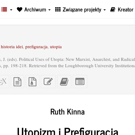
Archiwum
Związane projekty
Kreator
,
historia idei
,
prefiguracja
,
utopia
 J. (eds). Political Uses of Utopia: New Marxist, Anarchist, and Radic
, pp. 198-218. Retrieved from the Loughborough University Institutiona
dzielny
Źrodło
Czysty
Pliki
Edytuj
Dodaj
Zaznacz
L
XeLaTeX
tekst
źródłowe
ten
ten
pojedyncze
owiedni
źródłowy
z
tekst
tekst
części
załącznikami
do
do
u)
kreatora
kreatora
Ruth Kinna
książek
książek
Utopizm i Prefiguracja