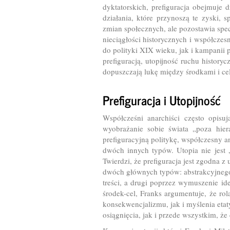
dyktatorskich, prefiguracja obejmuje 
działania, które przynoszą te zyski,
zmian społecznych, ale pozostawia spec
nieciągłości historycznych i współczes
do polityki XIX wieku, jak i kampanii
prefiguracją, utopijność ruchu histor
dopuszczają lukę między środkami i cel
Prefiguracja i Utopijność
Współcześni anarchiści często opisuj
wyobrażanie sobie świata „poza hiera
prefiguracyjną politykę, współczesny 
dwóch innych typów. Utopia nie jes
Twierdzi, że prefiguracja jest zgodna z
dwóch głównych typów: abstrakcyjnego i
treści, a drugi poprzez wymuszenie id
środek-cel, Franks argumentuje, że ro
konsekwencjalizmu, jak i myślenia eta
osiągnięcia, jak i przede wszystkim, że