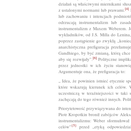
działań są właściwymi miernikami słusz
[4]
z ustalonymi normami lub prawami.
F
lub zachowaniu i intencjach podmiotó
odrzucają instrumentalizm lub zasa
instrumentalizm z Maxem Weberem. Je
wykładników, od J.S. Milla do Lenina,
poprzez zastąpienie go zwykłą „koniec
anarchistyczna prefiguracja przełamu
Gandhiego, by być zmianą, którą chce s
[6]
aby się rozwijały”.
Polityczne implik
przez jednostki w ich życiu stanowi
Argumentuje ona, że prefiguracja to:
„ Idea, że powinien istnieć etycznie s
które wskazują kierunek ich celów. 
uczestniczą w teraźniejszości w taki
zachęcają do tego również innych. Poli
Priorytetowość przywiązywana do intenc
Piotr Kropotkin bronił zabójców Aleks
instrumentalizmu: Weber sformułował 
{5}
celów”
przed „etyką odpowiedzial