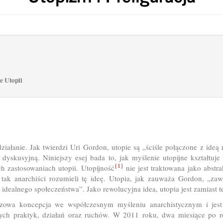
e Utopii
iałanie. Jak twierdzi Uri Gordon, utopie są „ściśle połączone z ideą 
dyskusyjną. Niniejszy esej bada to, jak myślenie utopijne kształtuje
{1}
 zastosowaniach utopii. Utopijność
nie jest traktowana jako abstr
e tak anarchiści rozumieli tę ideę. Utopia, jak zauważa Gordon, „za
idealnego społeczeństwa”. Jako rewolucyjna idea, utopia jest zamiast t
uczowa koncepcja we współczesnym myśleniu anarchistycznym i jes
znych praktyk, działań oraz ruchów. W 2011 roku, dwa miesiące po 