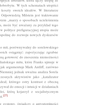
ijnych liberałów, która łączy utopię ze
dobrobytu. W tych schematach utopiści
e koszty swoich ideałów. W literaturze
Odpowiedzią Milstein jest traktowanie
opizm „marzy o sposobach ucieleśnienia
a, może być uważany za przykład tego
 polityce prefiguracyjnej utopia może
trampolinę do rozwoju nowych dyskursów
ako mit, porównywalny do sorelowskiego
woich osiągnięć: zapożyczając zgrabne
czną gotowość do znoszenia niemożności
liańskiego mitu, które Franks ujmuje w
; jak argumentuje Mark Antliff, zarówno
 Niemniej jednak uważna analiza Sorela
zesnych aktywistów jako „katalizator
ideał, którego ostry kontrast z obecną
ywał do emocji i intuicji w działaniach
ei, którą kojarzył z socjalistycznym
[27]
ń.
e systemy, świadczy o antyutopijności