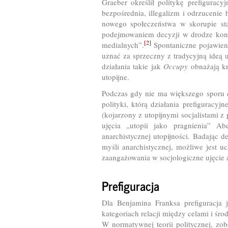
Graeber określił politykę prefiguracy
bezpośrednia, illegalizm i odrzucenie 
nowego społeczeństwa w skorupie sta
podejmowaniem decyzji w drodze konse
[2]
medialnych”.
Spontaniczne pojawieni
uznać za sprzeczny z tradycyjną ideą 
działania takie jak
Occupy
obnażają kr
utopijne.
Podczas gdy nie ma większego sporu co 
polityki, którą działania prefiguracyj
(kojarzony z utopijnymi socjalistami
ujęcia „utopii jako pragnienia” A
anarchistycznej utopijności. Badając 
myśli anarchistycznej, możliwe jest uc
zaangażowania w socjologiczne ujęcie a
Prefiguracja
Dla Benjamina Franksa prefiguracja j
kategoriach relacji między celami i śr
W normatywnej teorii politycznej, zo