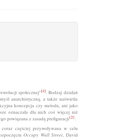
[1]
rewolucji społecznej”
. Rodzaj działań
 myśl anarchistyczną, a także naświetla
akcyjna koncepcja czy metoda, ani jako
wsze oznaczała dla nich coś więcej niż
{2}
ego powiązana z zasadą prefiguracji
.
t coraz częściej przywoływana w celu
rozpoczęciu
Occupy Wall Street
, David