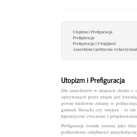
Utopizm i Prefiguracja
Prefiguracja
Prefiguracja i Utopijność
Anarchizm i polityczne wykorzystani
Utopizm i Prefiguracja
Dla anarchistów w utopiach chodzi o dz
opisywanych przez utopie jest kwestią 
pewne niedawne zmiany w politycznych
gatunek literacki czy miejsce - to ni
hipotetyczne ćwiczenie z projektowania 
Prefiguracja została uznana jako kl
podkreślenia odrębności anarchistyc