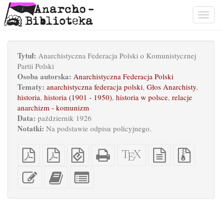
Togg
navig
Tytuł:
Anarchistyczna Federacja Polski o Komunistycznej
Partii Polski
Osoba autorska:
Anarchistyczna Federacja Polski
Tematy:
anarchistyczna federacja polski
,
Głos Anarchisty
,
historia
,
historia (1901 - 1950)
,
historia w polsce
,
relacje
anarchizm - komunizm
Data:
październik 1926
Notatki:
Na podstawie odpisu policyjnego.
Czysty
PDF
EPUB
Samodzielny
Źrodło
Czysty
Pliki
PDF
z
(dla
HTML
XeLaTeX
tekst
źródłow
impozycją
urządzeń
(odpowiedni
źródłowy
z
Edytuj
Dodaj
Zaznacz
na
mobilnych)
do
załączn
ten
ten
pojedyncze
arkusz
druku)
tekst
tekst
części
A4
do
do
kreatora
kreatora