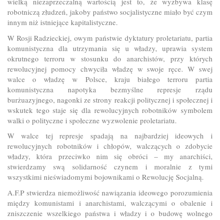
wielką niezaprzeczalną wartością jest to, że wyzbywa klasę
robotniczą złudzeń, jakoby państwo socjalistyczne miało być czym
innym niż istniejące kapitalistyczne.
W Rosji Radzieckiej, owym państwie dyktatury proletariatu, partia
komunistyczna dla utrzymania się u władzy, uprawia system
okrutnego terroru w stosunku do anarchistów, przy których
rewolucyjnej pomocy chwyciła władzę w swoje ręce. W swej
walce o władzę w Polsce, kraju białego terroru partia
komunistyczna napotyka bezmyślne represje rządu
burżuazyjnego, nagonki ze strony reakcji politycznej i społecznej i
wskutek tego staje się dla rewolucyjnych robotników symbolem
walki o polityczne i społeczne wyzwolenie proletariatu.
W walce tej represje spadają na najbardziej ideowych i
rewolucyjnych robotników i chłopów, walczących o zdobycie
władzy, która przeciwko nim się obróci – my anarchiści,
stwierdzamy swą solidarność czynem i moralnie z tymi
wszystkimi nieświadomymi bojownikami o Rewolucję Socjalną.
A.F.P stwierdza niemożliwość nawiązania ideowego porozumienia
między komunistami i anarchistami, walczącymi o obalenie i
zniszczenie wszelkiego państwa i władzy i o budowę wolnego