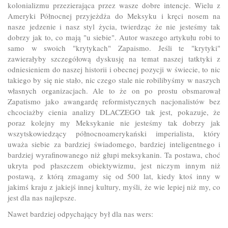
kolonializmu przezierająca przez wasze dobre intencje. Wielu z
Ameryki Północnej przyjeżdża do Meksyku i kręci nosem na
nasze jedzenie i nasz styl życia, twierdząc że nie jesteśmy tak
dobrzy jak to, co mają "u siebie". Autor waszego artykułu robi to
samo w swoich "krytykach" Zapaismo. Jeśli te "krytyki"
zawierałyby szczegółową dyskusję na temat naszej tatktyki z
odniesieniem do naszej historii i obecnej pozycji w świecie, to nic
takiego by się nie stało, nic czego stale nie robilibyśmy w naszych
własnych organizacjach. Ale to że on po prostu obsmarował
Zapatismo jako awangardę reformistycznych nacjonalistów bez
chcociażby cienia analizy DLACZEGO tak jest, pokazuje, że
poraz kolejny my Meksykanie nie jesteśmy tak dobrzy jak
wszytskowiedzący północnoamerykański imperialista, który
uważa siebie za bardziej świadomego, bardziej inteligentnego i
bardziej wyrafinowanego niż głupi meksykanin. Ta postawa, choć
ukryta pod płaszczem obiektywizmu, jest niczym innym niż
postawą, z którą zmagamy się od 500 lat, kiedy ktoś inny w
jakimś kraju z jakiejś innej kultury, myśli, że wie lepiej niż my, co
jest dla nas najlepsze.
Nawet bardziej odpychający był dla nas wers: