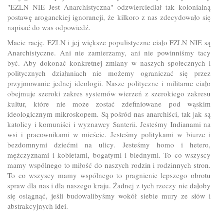
"EZLN NIE Jest Anarchistyczna" odzwierciedlał tak kolonialną
postawę aroganckiej ignorancji, że kilkoro z nas zdecydowało się
napisać do was odpowiedź.
Macie rację. EZLN i jej większe populistyczne ciało FZLN NIE są
Anarchistyczne. Ani nie zamierzamy, ani nie powinniśmy tacy
być. Aby dokonać konkretnej zmiany w naszych społecznych i
politycznych działaniach nie możemy ograniczać się przez
przyjmowanie jednej ideologii. Nasze polityczne i militarne ciało
obejmuje szeroki zakres systemów wierzeń z szerokiego zakresu
kultur, które nie może zostać zdefiniowane pod wąskim
ideologicznym mikroskopem. Są pośród nas anarchiści, tak jak są
katolicy i komuniści i wyznawcy Santerii. Jesteśmy Indianami na
wsi i pracownikami w mieście. Jesteśmy politykami w biurze i
bezdomnymi dziećmi na ulicy. Jesteśmy homo i hetero,
mężczyznami i kobietami, bogatymi i biednymi. To co wszyscy
mamy wspólnego to miłość do naszych rodzin i rodzinnych stron.
To co wszyscy mamy wspólnego to pragnienie lepszego obrotu
spraw dla nas i dla naszego kraju. Żadnej z tych rzeczy nie dałoby
się osiągnąć, jeśli budowalibyśmy wokół siebie mury ze słów i
abstrakcyjnych idei.