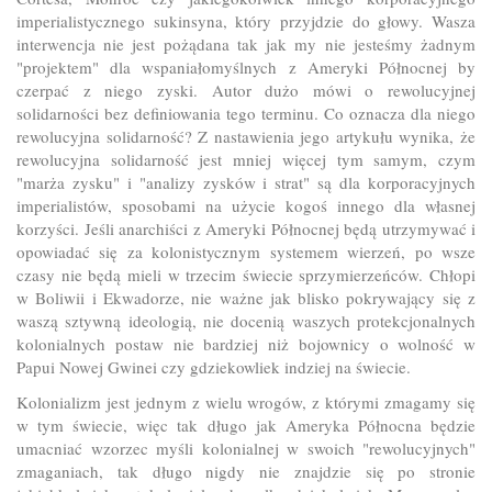
imperialistycznego sukinsyna, który przyjdzie do głowy. Wasza
interwencja nie jest pożądana tak jak my nie jesteśmy żadnym
"projektem" dla wspaniałomyślnych z Ameryki Północnej by
czerpać z niego zyski. Autor dużo mówi o rewolucyjnej
solidarności bez definiowania tego terminu. Co oznacza dla niego
rewolucyjna solidarność? Z nastawienia jego artykułu wynika, że
rewolucyjna solidarność jest mniej więcej tym samym, czym
"marża zysku" i "analizy zysków i strat" są dla korporacyjnych
imperialistów, sposobami na użycie kogoś innego dla własnej
korzyści. Jeśli anarchiści z Ameryki Północnej będą utrzymywać i
opowiadać się za kolonistycznym systemem wierzeń, po wsze
czasy nie będą mieli w trzecim świecie sprzymierzeńców. Chłopi
w Boliwii i Ekwadorze, nie ważne jak blisko pokrywający się z
waszą sztywną ideologią, nie docenią waszych protekcjonalnych
kolonialnych postaw nie bardziej niż bojownicy o wolność w
Papui Nowej Gwinei czy gdziekowliek indziej na świecie.
Kolonializm jest jednym z wielu wrogów, z którymi zmagamy się
w tym świecie, więc tak długo jak Ameryka Północna będzie
umacniać wzorzec myśli kolonialnej w swoich "rewolucyjnych"
zmaganiach, tak długo nigdy nie znajdzie się po stronie