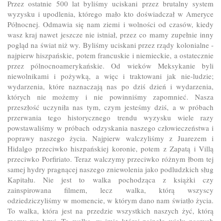
Przez ostatnie 500 lat byliśmy uciskani przez brutalny system
wyzysku i upodlenia, którego mało kto doświadczał w Ameryce
Północnej. Odmawia się nam ziemi i wolności od czasów, kiedy
wasz kraj nawet jeszcze nie istniał, przez co mamy zupełnie inny
pogląd na świat niż wy. Byliśmy uciskani przez rządy kolonialne -
najpierw hiszpańskie, potem francuskie i niemieckie, a ostatecznie
przez pólnocnoamerykańskie. Od wieków Meksykanie byli
niewolnikami i pożywką, a więc i traktowani jak nie-ludzie;
wydarzenia, które naznaczają nas po dziś dzień i wydarzenia,
których nie możemy i nie powinniśmy zapomnieć. Nasza
przeszłość uczyniła nas tym, czym jesteśmy dziś, a w próbach
przerwania tego historycznego trendu wyzysku wiele razy
powstawaliśmy w próbach odzyskania naszego człowieczeństwa i
poprawy naszego życia. Najpierw walczyliśmy z Juarezem i
Hidalgo przeciwko hiszpańskiej koronie, potem z Zapatą i Villą
przeciwko Porfiriato. Teraz walczymy przeciwko różnym łbom tej
samej hydry pragnącej naszego zniewolenia jako podludzkich sług
Kapitału. Nie jest to walka pochodząca z książki czy
zainspirowana filmem, lecz walka, którą wszyscy
odziedziczyliśmy w momencie, w którym dano nam światło życia.
To walka, która jest na przedzie wszystkich naszych żyć, którą
mamy we krwi. To walka, w imię której zginęło wielu naszych