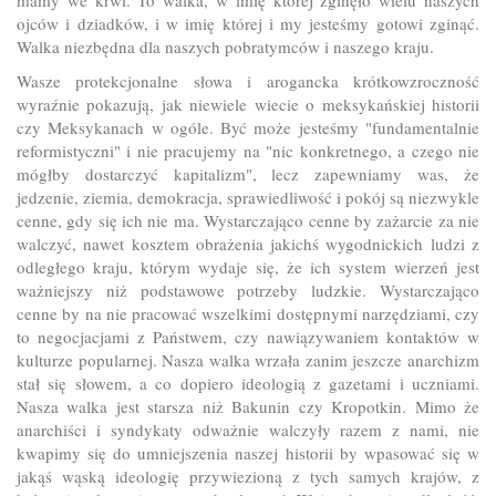
ojców i dziadków, i w imię której i my jesteśmy gotowi zginąć.
Walka niezbędna dla naszych pobratymców i naszego kraju.
Wasze protekcjonalne słowa i arogancka krótkowzroczność
wyraźnie pokazują, jak niewiele wiecie o meksykańskiej historii
czy Meksykanach w ogóle. Być może jesteśmy "fundamentalnie
reformistyczni" i nie pracujemy na "nic konkretnego, a czego nie
mógłby dostarczyć kapitalizm", lecz zapewniamy was, że
jedzenie, ziemia, demokracja, sprawiedliwość i pokój są niezwykle
cenne, gdy się ich nie ma. Wystarczająco cenne by zażarcie za nie
walczyć, nawet kosztem obrażenia jakichś wygodnickich ludzi z
odległego kraju, którym wydaje się, że ich system wierzeń jest
ważniejszy niż podstawowe potrzeby ludzkie. Wystarczająco
cenne by na nie pracować wszelkimi dostępnymi narzędziami, czy
to negocjacjami z Państwem, czy nawiązywaniem kontaktów w
kulturze popularnej. Nasza walka wrzała zanim jeszcze anarchizm
stał się słowem, a co dopiero ideologią z gazetami i uczniami.
Nasza walka jest starsza niż Bakunin czy Kropotkin. Mimo że
anarchiści i syndykaty odważnie walczyły razem z nami, nie
kwapimy się do umniejszenia naszej historii by wpasować się w
jakąś wąską ideologię przywiezioną z tych samych krajów, z