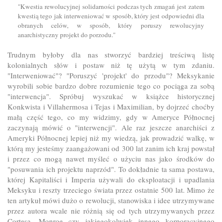
"Kwestia rewolucyjnej solidarności podczas tych zmagań jest zatem
kwestią tego jak interweniować w sposób, który jest odpowiedni dla
obranych celów, w sposób, który poruszy rewolucyjny
anarchistyczny projekt do porzodu."
Trudnym byłoby dla nas stworzyć bardziej treściwą listę
kolonialnych słów i postaw niż tę użytą w tym zdaniu.
"Interweniować"? "Poruszyć 'projekt' do przodu"? Meksykanie
wyrobili sobie bardzo dobre rozumienie tego co pociąga za sobą
"interwencja". Spróbuj wyszukać w książce historycznej
Konkwista i Villahermosa i Tejas i Maximilian, by dojrzeć choćby
małą część tego, co my widzimy, gdy w Ameryce Północnej
zaczynają mówić o "interwencji". Ale raz jeszcze anarchiści z
Ameryki Północnej lepiej niż my wiedzą, jak prowadzić walkę, w
którą my jesteśmy zaangażowani od 300 lat zanim ich kraj powstał
i przez co mogą nawet myśleć o użyciu nas jako środków do
"posuwania ich projektu naprzód". To dokładnie ta sama postawa,
której Kapitaliści i Imperia używali do eksploatacji i upadlania
Meksyku i reszty trzeciego świata przez ostatnie 500 lat. Mimo że
ten artykuł mówi dużo o rewolucji, stanowiska i idee utrzymywane
przez autora wcale nie różnią się od tych utrzymywanych przez
Cortesa, Monroe czy jakiegokolwiek innego korporacyjnego