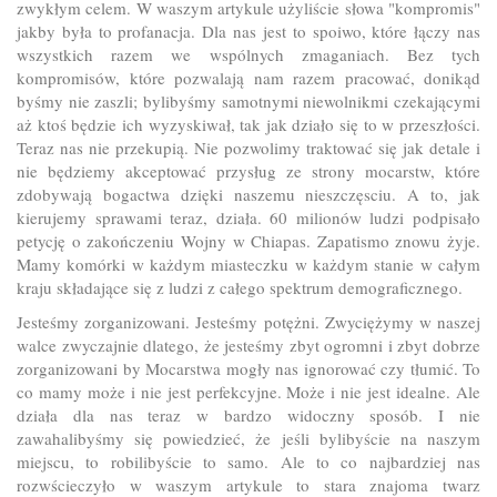
zwykłym celem. W waszym artykule użyliście słowa "kompromis"
jakby była to profanacja. Dla nas jest to spoiwo, które łączy nas
wszystkich razem we wspólnych zmaganiach. Bez tych
kompromisów, które pozwalają nam razem pracować, donikąd
byśmy nie zaszli; bylibyśmy samotnymi niewolnikmi czekającymi
aż ktoś będzie ich wyzyskiwał, tak jak działo się to w przeszłości.
Teraz nas nie przekupią. Nie pozwolimy traktować się jak detale i
nie będziemy akceptować przysług ze strony mocarstw, które
zdobywają bogactwa dzięki naszemu nieszczęsciu. A to, jak
kierujemy sprawami teraz, działa. 60 milionów ludzi podpisało
petycję o zakończeniu Wojny w Chiapas. Zapatismo znowu żyje.
Mamy komórki w każdym miasteczku w każdym stanie w całym
kraju składające się z ludzi z całego spektrum demograficznego.
Jesteśmy zorganizowani. Jesteśmy potężni. Zwyciężymy w naszej
walce zwyczajnie dlatego, że jesteśmy zbyt ogromni i zbyt dobrze
zorganizowani by Mocarstwa mogły nas ignorować czy tłumić. To
co mamy może i nie jest perfekcyjne. Może i nie jest idealne. Ale
działa dla nas teraz w bardzo widoczny sposób. I nie
zawahalibyśmy się powiedzieć, że jeśli bylibyście na naszym
miejscu, to robilibyście to samo. Ale to co najbardziej nas
rozwścieczyło w waszym artykule to stara znajoma twarz