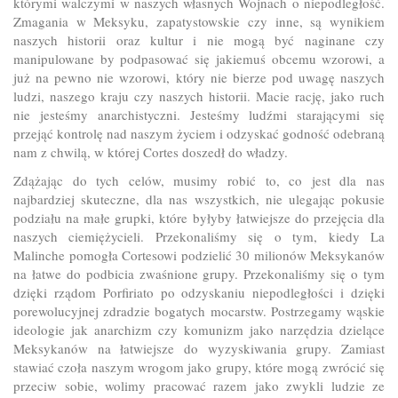
którymi walczymi w naszych własnych Wojnach o niepodległość.
Zmagania w Meksyku, zapatystowskie czy inne, są wynikiem
naszych historii oraz kultur i nie mogą być naginane czy
manipulowane by podpasować się jakiemuś obcemu wzorowi, a
już na pewno nie wzorowi, który nie bierze pod uwagę naszych
ludzi, naszego kraju czy naszych historii. Macie rację, jako ruch
nie jesteśmy anarchistyczni. Jesteśmy ludźmi starającymi się
przejąć kontrolę nad naszym życiem i odzyskać godność odebraną
nam z chwilą, w której Cortes doszedł do władzy.
Zdążając do tych celów, musimy robić to, co jest dla nas
najbardziej skuteczne, dla nas wszystkich, nie ulegając pokusie
podziału na małe grupki, które byłyby łatwiejsze do przejęcia dla
naszych ciemiężycieli. Przekonaliśmy się o tym, kiedy La
Malinche pomogła Cortesowi podzielić 30 milionów Meksykanów
na łatwe do podbicia zwaśnione grupy. Przekonaliśmy się o tym
dzięki rządom Porfiriato po odzyskaniu niepodległości i dzięki
porewolucyjnej zdradzie bogatych mocarstw. Postrzegamy wąskie
ideologie jak anarchizm czy komunizm jako narzędzia dzielące
Meksykanów na łatwiejsze do wyzyskiwania grupy. Zamiast
stawiać czoła naszym wrogom jako grupy, które mogą zwrócić się
przeciw sobie, wolimy pracować razem jako zwykli ludzie ze