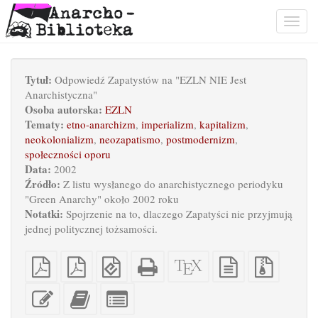
Togg
navig
Tytuł:
Odpowiedź Zapatystów na "EZLN NIE Jest
Anarchistyczna"
Osoba autorska:
EZLN
Tematy:
etno-anarchizm
,
imperializm
,
kapitalizm
,
neokolonializm
,
neozapatismo
,
postmodernizm
,
społeczności oporu
Data:
2002
Źródło:
Z listu wysłanego do anarchistycznego periodyku
"Green Anarchy" około 2002 roku
Notatki:
Spojrzenie na to, dlaczego Zapatyści nie przyjmują
jednej politycznej tożsamości.
Czysty
PDF
EPUB
Samodzielny
Źrodło
Czysty
Pliki
PDF
z
(dla
HTML
XeLaTeX
tekst
źródłow
impozycją
urządzeń
(odpowiedni
źródłowy
z
Edytuj
Dodaj
Zaznacz
na
mobilnych)
do
załączn
ten
ten
pojedyncze
arkusz
druku)