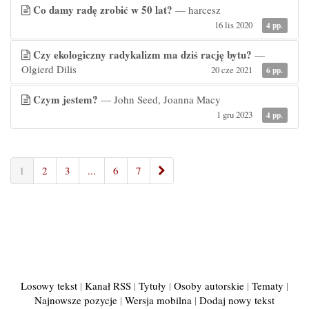
Co damy radę zrobić w 50 lat?
— harcesz
16 lis 2020
4 pp.
Czy ekologiczny radykalizm ma dziś rację bytu?
—
Olgierd Dilis
20 cze 2021
6 pp.
Czym jestem?
— John Seed, Joanna Macy
1 gru 2023
4 pp.
»
1
2
3
...
6
7
Losowy tekst
|
Kanał RSS
|
Tytuły
|
Osoby autorskie
|
Tematy
|
Najnowsze pozycje
|
Wersja mobilna
|
Dodaj nowy tekst