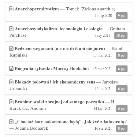
Anarchoprymitywizm
— Tomek (ZielonaAnarchia)
15 lip 2020
9 pp.
Anarchosyndykalizm, technologia i ekologia
— Graham
Purchase
9 sty 2021
18 pp.
Będziem weganami (ale nie dziś ani nie jutro)
— Kamil
Kupiński
17 mar 2021
8 pp.
Biografia sylwetki: Murray Bookchin
15 mar 2021
6 pp.
Blokady polowań i ich ekonomiczny sens
— Jarosław
Urbański
15 lut 2021
6 pp.
Bronimy walki zbrojnej od samego początku
— H.
Burak Öz, Anonim
14 kwi 2021
6 pp.
„Chociaż koty nakarmione będą”. Jak żyć z katastrofą?
— Joanna Bednarek
16 sie 2021
8 pp.